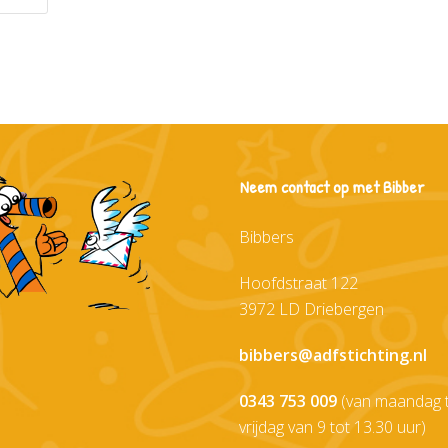
Neem contact op met Bibber
Bibbers
Hoofdstraat 122
3972 LD Driebergen
bibbers@adfstichting.nl
0343 753 009
(van maandag 
vrijdag van 9 tot 13.30 uur)