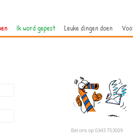
pen
Ik word gepest
Leuke dingen doen
Voo
Bel ons op 0343 753009