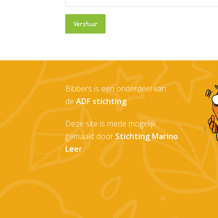
Bibbers is een onderdeel van
de
ADF stichting
Deze site is mede mogelijk
gemaakt door
Stichting Marino
Leer
.