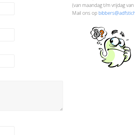
(van maandag t/m vrijdag van 
Mail ons op
bibbers@adfstich